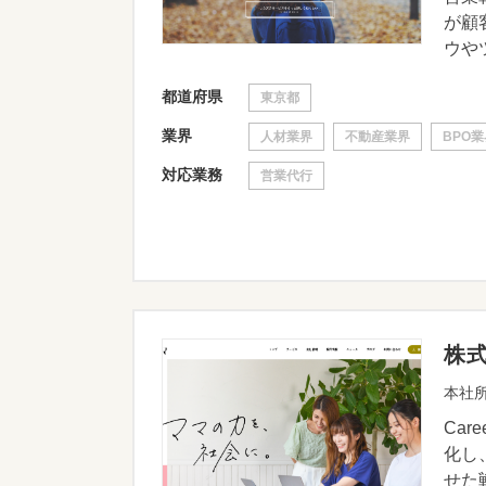
が顧
ウやツ
都道府県
東京都
業界
人材業界
不動産業界
BPO業
対応業務
営業代行
株
本社所
Ca
化し
せた