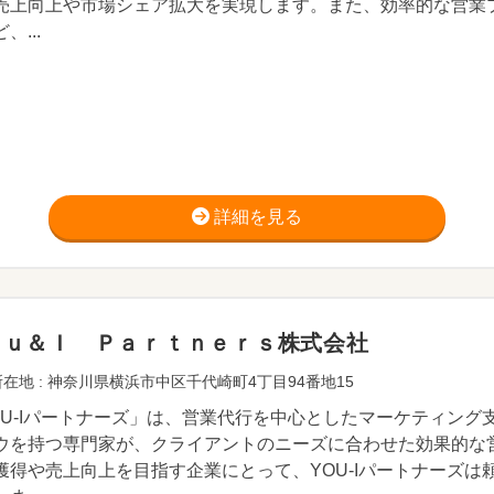
売上向上や市場シェア拡大を実現します。また、効率的な営業
、...
詳細を見る
ｏｕ＆Ｉ Ｐａｒｔｎｅｒｓ株式会社
在地 : 神奈川県横浜市中区千代崎町4丁目94番地15
OU-Iパートナーズ」は、営業代行を中心としたマーケティン
ウを持つ専門家が、クライアントのニーズに合わせた効果的な
獲得や売上向上を目指す企業にとって、YOU-Iパートナーズ