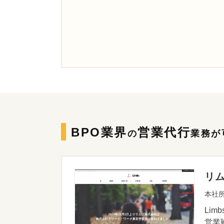
BPO業界
営業代行
の
業務が
リ
本社所
Li
営業