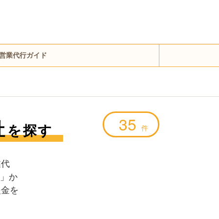
営業代行ガイド
35
社
を探す
件
業代
」か
援金を