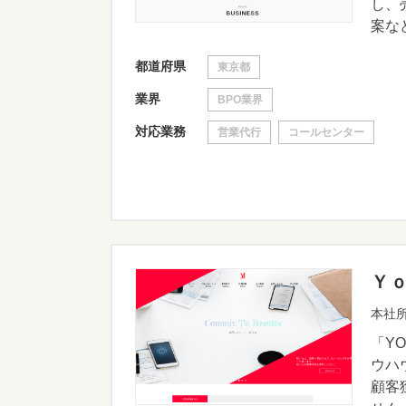
し、
案など
都道府県
東京都
業界
BPO業界
対応業務
営業代行
コールセンター
Ｙ
本社所
「Y
ウハ
顧客