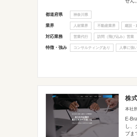
せん。
都道府県
神奈川県
業界
人材業界
不動産業界
建設・
対応業務
営業代行
訪問（飛び込み）営業
特徴・強み
コンサルティングあり
人事に強
株
本社所
E-
し、
プま