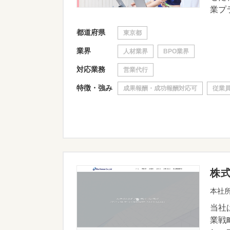
業プラ
都道府県
東京都
業界
人材業界
BPO業界
対応業務
営業代行
特徴・強み
成果報酬・成功報酬対応可
従業員
株
本社所
当社
業戦