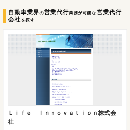
自動車業界
営業代行
営業代行
の
業務が可能な
会社
を探す
Ｌｉｆｅ Ｉｎｎｏｖａｔｉｏｎ株式会
社