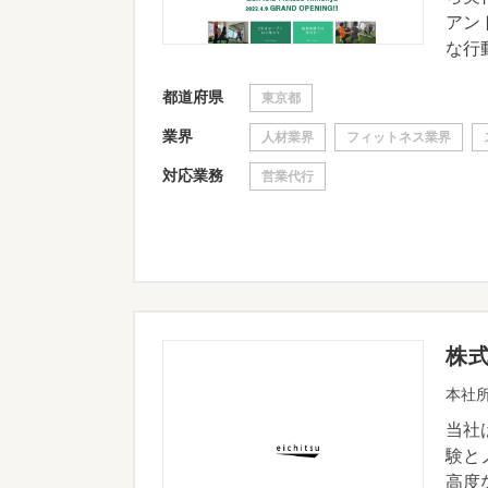
アン
な行動
都道府県
東京都
業界
人材業界
フィットネス業界
対応業務
営業代行
株
本社所
当社
験と
高度