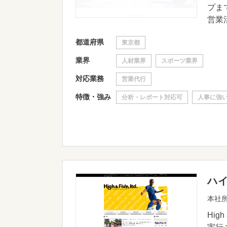
プま
営業活
都道府県
東京都
業界
人材業界
スポーツ業界
対応業務
営業代行
特徴・強み
分析・レポート対応可
人事に強
ハ
本社所
Hi