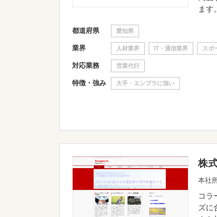
ます。
都道府県
愛知県
業界
人材業界
IT・通信業界
スポ
対応業務
営業代行
特徴・強み
大手・エンプラに強い
株
本社所
コラ
ズに