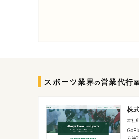
スポーツ業界
営業代行
の
株
本社所
Go
ら実