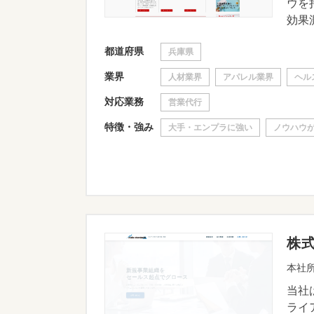
ウを
効果測
都道府県
兵庫県
業界
人材業界
アパレル業界
ヘル
対応業務
営業代行
特徴・強み
大手・エンプラに強い
ノウハウ
株
本社所
当社
ライ