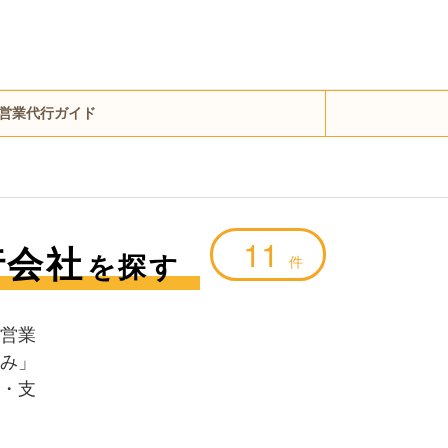
営業代行ガイド
11
行会社
を探す
件
営業
み」
・支