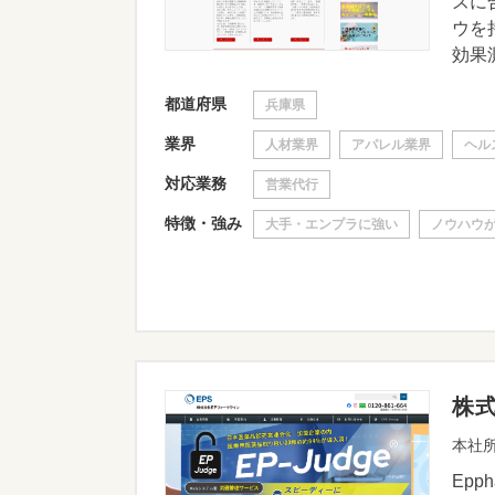
ズに
ウを
効果測
都道府県
兵庫県
業界
人材業界
アパレル業界
ヘル
対応業務
営業代行
特徴・強み
大手・エンプラに強い
ノウハウ
株
本社所
Ep