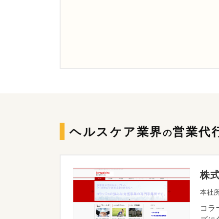
ヘルスケア業界
営業代
の
株
本社所
コラ