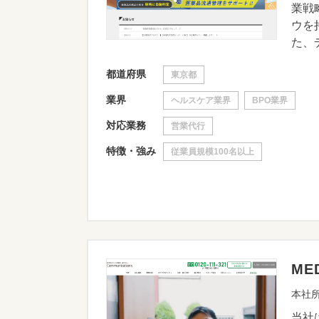
業戦
ウを
た、デ
都道府県
東京都
業界
ヘルスケア業界
BPO業界
対応業務
営業代行
特徴・強み
従業員規模100名以上
ME
本社所
当社