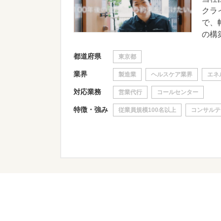
クラ
で、
の構築
都道府県
東京都
業界
製造業
ヘルスケア業界
エネ
対応業務
営業代行
コールセンター
特徴・強み
従業員規模100名以上
コンサルテ