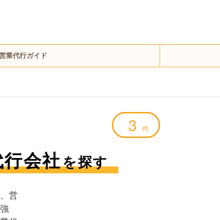
営業代行ガイド
3
件
代行会社
を探す
、営
強