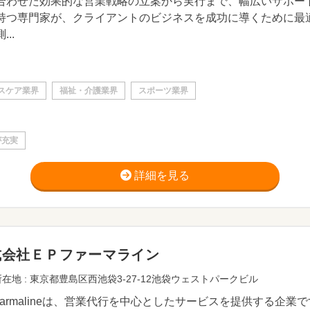
合わせた効果的な営業戦略の立案から実行まで、幅広いサポー
持つ専門家が、クライアントのビジネスを成功に導くために最
...
スケア業界
福祉・介護業界
スポーツ業界
が充実
詳細を見る
式会社ＥＰファーマライン
在地 : 東京都豊島区西池袋3-27-12池袋ウェストパークビル
pharmalineは、営業代行を中心としたサービスを提供する企