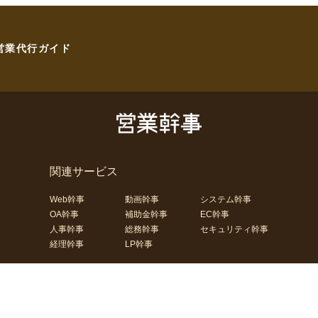
営業代行ガイド
関連サービス
Web幹事
動画幹事
システム幹事
OA幹事
補助金幹事
EC幹事
人事幹事
総務幹事
セキュリティ幹事
経理幹事
LP幹事
合わせ
運営会社
コーポレートサイト
利用規約
プライバシーポリシー
サイ